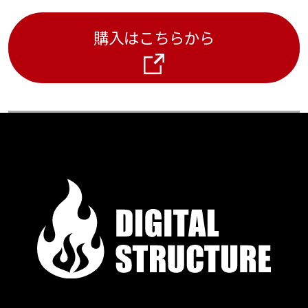
カラー
購入はこちらから
ブラック×ルビーレッド、ストームグレー× ブラッ
ク、モカ×ブラック
重量
重 量 9.3㎏
寸法
展開時：縦幅 900㎜×横幅 970㎜、折り畳み時：縦幅
900㎜× 560㎜
デッキ素材