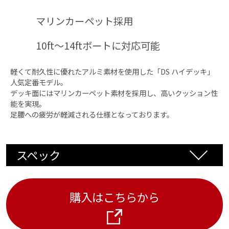
12ft ボート
マリンカーペット採用
※特殊形状のボートを除く
発泡ブロックや別売りのD Sハイデッキ用吊り下げス
10ft～14ftボートに対応可能
テーを使用することで、免許不要艇(10ft、11ft)や
14ftボートにも対応可能
軽くて耐久性に優れたアルミ素材を使用した「DS ハイデッキ」
人気定番モデル。
デッキ面にはマリンカーペット素材を採用し、高いクッション性
能を実現。
対応エレキ
足腰への疲労が軽減される仕様となっております。
モーターガイド社：NEW ツアー・ツアー・FW・X3・
X5 シリーズ
スペック
ミンコタ社：FORTREX・MAXXUM・EDGE シリーズ
カラー
ローランス社：ゴースト
ガーミン社：フォース
購入はこちらから
ブラック、グレー