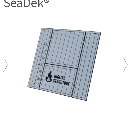
SeaDek®
寸法
展開時：縦幅 930㎜×横幅 1100㎜、
折り畳み時：縦幅 550㎜×横幅 1100㎜
オフセットトレー部 ( ステンレス製 )：厚さ 90㎜
デッキ素材
SeaDek®
付属品
配線用クランプ× 9