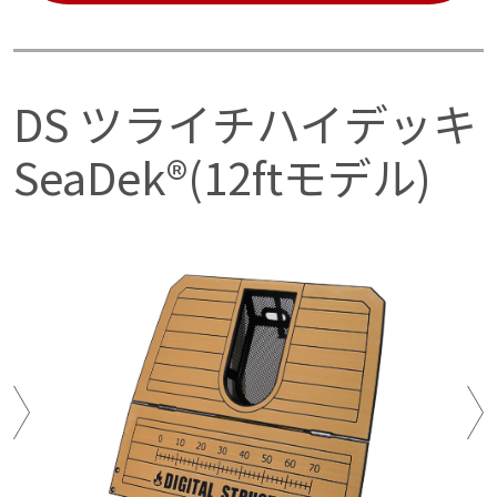
重量
12㎏
DS ツライチハイデッキ
寸法
SeaDek®(12ftモデル)
展開時：縦幅 1020㎜×横幅 980㎜、折り畳み時：縦
幅 1020㎜×540㎜
オフセットトレー部 ( ステンレス製 )：厚さ 90mm
デッキ素材
マリンカーペット
付属品