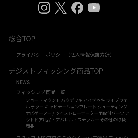
SeaDek®
付属品
総合TOP
本体のみ
プライバシーポリシー（個人情報保護方針）
※発泡ブロックは付属いたしません
デジストフィッシング商品TOP
対応ボート
NEWS
フィッシング商品一覧
カワナ社、スナガ社製 14ft ボート
ショートマウント
バウデッキ
ハイデッキ
ライブウェ
※特殊形状のボートを除く
ル
ラダー
キャビテーションプレート
シューティング
ナビゲーター / ツイストローテーター用取付パーツ
ア
ウトドア用品・アパレル・ステッカー
その他の取扱
商品
スタッフ 契約プロのご紹介
ショップ情報
フィッシ