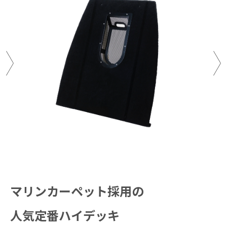
展開時：縦幅 1020㎜×横幅 980㎜、 折 り 畳 み 時：
縦 幅 1020 ㎜ ×540㎜、オフセットトレー部 ( ステン
レス製 )：厚さ 90㎜
デッキ素材
SeaDek®
付属品
配線用クランプ× 9
マリンカーペット採用の
人気定番ハイデッキ
対応ボート