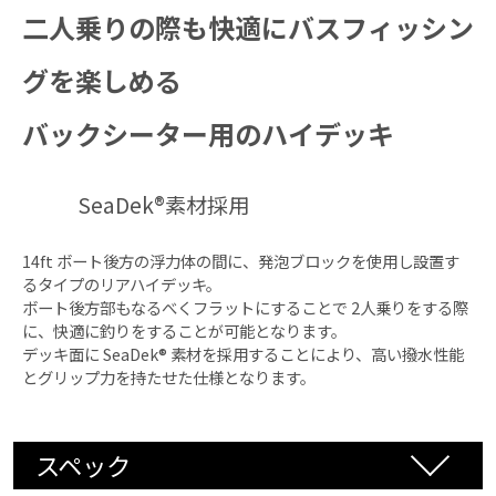
二人乗りの際も快適にバスフィッシン
対応ボート
グを楽しめる
12ft ボート
※特殊形状のボートを除く
バックシーター用のハイデッキ
対応エレキ
SeaDek®素材採用
モーターガイド社：NEW ツアー・ツアー・FW・X3・
14ft ボート後方の浮力体の間に、発泡ブロックを使用し設置す
X5 シリーズ
るタイプのリアハイデッキ。
ミンコタ社：FORTREX・MAXXUM・EDGE シリーズ
ボート後方部もなるべくフラットにすることで 2人乗りをする際
に、快適に釣りをすることが可能となります。
ローランス社：ゴースト
デッキ面に SeaDek® 素材を採用することにより、高い撥水性能
ガーミン社：フォース
とグリップ力を持たせた仕様となります。
スペック