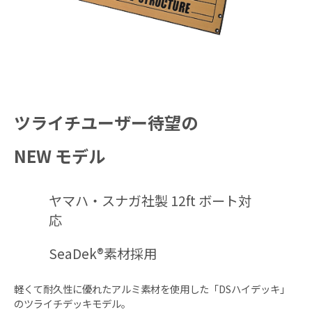
配線用クランプ× 9
対応ボート
12ft ボート
ツライチユーザー待望の
※特殊形状のボートを除く
NEW モデル
発砲ブロックや別売りの DS ハ イ デ ッ キ 用 吊り下
げステーを使用することで、免許不要艇(10ft、11ft)
や 14ftボートにも対応可能
ヤマハ・スナガ社製 12ft ボート対
応
対応エレキ
SeaDek®素材採用
モ ー タ ー ガ イ ド 社：NEW ツアー・ツアー・FW・
軽くて耐久性に優れたアルミ素材を使用した「DSハイデッキ」
X3・X5 シリーズ
のツライチデッキモデル。