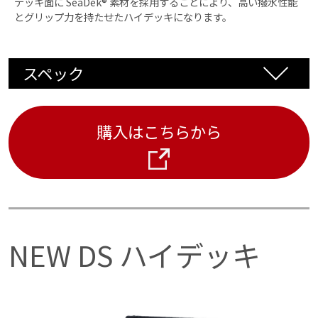
デッキ面に SeaDek® 素材を採用することにより、高い撥水性能
とグリップ力を持たせたハイデッキになります。
スペック
カラー
購入はこちらから
ブラック×ルビーレッド、ストーム グレー×ブラッ
ク、モカ×ブラック、 ストームグレー×バハマブル
ー、ブ ラック×バハマブルー、ブラック× ホワイト
重量
NEW DS ハイデッキ
11.6㎏
寸法