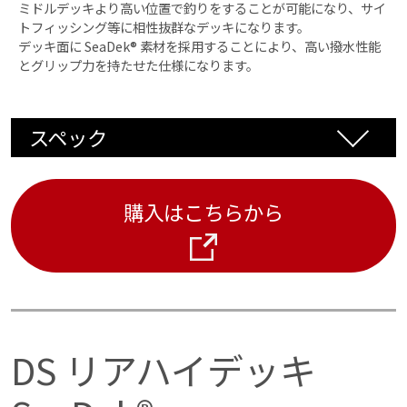
ミンコタ社：FORTREX・MAXXUM・EDGE シリーズ
ミドルデッキより高い位置で釣りをすることが可能になり、サイ
トフィッシング等に相性抜群なデッキになります。
ローランス社：ゴースト
デッキ面に SeaDek® 素材を採用することにより、高い撥水性能
ガーミン社：フォース
とグリップ力を持たせた仕様になります。
スペック
カラー
購入はこちらから
ブラック×ルビーレッド、ストームグレー ×ブラッ
ク、モカ×ブラック、ストームグ レー×バハマブル
ー、ブラック×バハマブ ルー、ブラック×ホワイト
重量
DS リアハイデッキ
12㎏